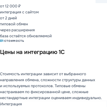
от 12 000 ₽
ОТКРЫТЬ РАЗДЕЛ
интеграция с сайтом
от 2 дней
типовой обмен
СОПРОВОЖДЕНИЕ
И СЕРВИСЫ
через расширения
1С:ИТС
база остаётся обновляемой
01
СТОИМОСТЬ
Каталог ИТС
Цены на интеграцию 1С
Кому нужен 1С:ИТС
Что включает ИТС
Информационная
Стоимость интеграции зависит от выбранного
система
направления обмена, сложности структуры данных
Сервисы 1С:ИТС
и используемых протоколов. Типовые обмены
настраиваем по фиксированной цене, сложные
FAQ
нестандартные интеграции оцениваем индивидуально.
Интеграция