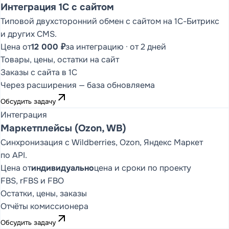
Интеграция 1С с сайтом
КОНФИГУРАЦИИ И
РАСКРЫВАЕМЫЕ
Типовой двухсторонний обмен с сайтом на 1С-Битрикс
СПИСКИ
и других CMS.
ФУНКЦИОНАЛЬНЫХ
СТАТЕЙ
Цена от
12 000 ₽
за интеграцию · от 2 дней
1С:Предприятие
Товары, цены, остатки на сайт
8
Заказы с сайта в 1С
Каталог конфигураций
Через расширения — база обновляема
arrow_outward
1С:ERP
Статьи (16)
Обсудить задачу
Интеграция
1С:КА
Статьи (16)
Маркетплейсы (Ozon, WB)
1С:УТ
Статьи (13)
Синхронизация с Wildberries, Ozon, Яндекс Маркет
по API.
1С:УНФ
Статьи (19)
Цена от
индивидуально
цена и сроки по проекту
FBS, rFBS и FBO
1С:Бухгалтерия
Статьи (22)
Остатки, цены, заказы
1С:ЗУП
Статьи (8)
Отчёты комиссионера
arrow_outward
1С:Розница
Статьи (13)
Обсудить задачу