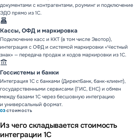
документами с контрагентами, роуминг и подключение
ЭДО прямо из 1С.
point_of_sale
Кассы, ОФД и маркировка
Подключение касс и ККТ (в том числе Эвотор),
интеграция с ОФД и системой маркировки «Честный
знак» — передача продаж и кодов маркировки из 1С.
account_balance
Госсистемы и банки
Интеграция 1С с банками (ДиректБанк, банк-клиент),
государственными сервисами (ГИС, ЕНС) и обмен
между базами 1С через бесшовную интеграцию
и универсальный формат.
03
СТОИМОСТЬ
Из чего складывается стоимость
интеграции 1С