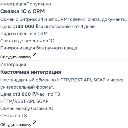
Интеграция
Популярно
Связка 1С с CRM
ОБЗОР ПРОДУКТА,
Обмен с Битрикс24 и amoCRM: сделки, счета, документы.
ФУНКЦИОНАЛЬНЫЕ
Цена от
СТРАНИЦЫ И
30 000 ₽
за интеграцию · от 4 дней
МЕТОДОЛОГИЯ
Лиды и сделки в CRM
DDMRP
Счета и документы из 1С
DD FLOW
Синхронизация без ручного ввода
Обзор DD FLOW
arrow_outward
Обсудить задачу
Управление
Интеграция
производством
Кастомная интеграция
Управление цепочкой
Нестандартный обмен по HTTP/REST API, SOAP и через
поставок
универсальный формат.
Цена от
3 900 ₽
/час · по ТЗ
Методология
Статьи (9)
DDMRP
HTTP/REST API, SOAP
Обмен между базами 1С
Смета по ТЗ
arrow_outward
Обсудить задачу