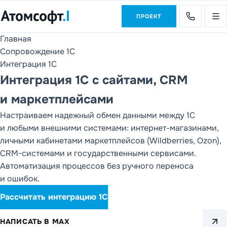
ПРОЕКТ
Главная
Продукты
Сопровождение 1С
1С и DD FLOW
Интеграция 1С
Интеграция 1С с сайтами, CRM
Услуги
Внедрение 1С и
и маркетплейсами
DD FLOW
Настраиваем надежный обмен данными между 1С
О компании
и любыми внешними системами: интернет-магазинами,
Партнеры, клиенты,
личными кабинетами маркетплейсов (Wildberries, Ozon),
отзывы и контакты
CRM-системами и государственными сервисами.
Автоматизация процессов без ручного переноса
Новости
и ошибок.
Статьи
РАЗДЕЛ САЙТА
Рассчи­тать инте­грацию 1С
Продукты
НАПИСАТЬ В MAX
1С и DD FLOW