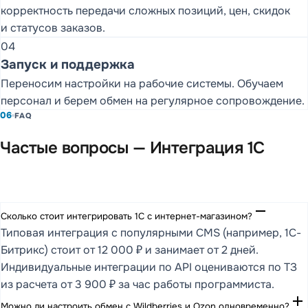
корректность передачи сложных позиций, цен, скидок
и статусов заказов.
04
Запуск и поддержка
Переносим настройки на рабочие системы. Обучаем
персонал и берем обмен на регулярное сопровождение.
06
FAQ
Частые вопросы — Интеграция 1С
remove
Сколько стоит интегрировать 1С с интернет-магазином?
Типовая интеграция с популярными CMS (например, 1С-
Битрикс) стоит от 12 000 ₽ и занимает от 2 дней.
Индивидуальные интеграции по API оцениваются по ТЗ
из расчета от 3 900 ₽ за час работы программиста.
add
Можно ли настроить обмен с Wildberries и Ozon одновременно?