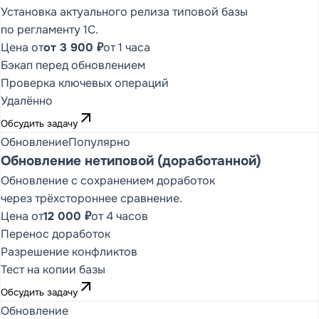
Установка актуального релиза типовой базы
КОНФИГУРАЦИИ И
РАСКРЫВАЕМЫЕ
по регламенту 1С.
СПИСКИ
Цена от
от 3 900 ₽
от 1 часа
ФУНКЦИОНАЛЬНЫХ
СТАТЕЙ
Бэкап перед обновлением
1С:Предприятие
Проверка ключевых операций
8
Удалённо
Каталог конфигураций
arrow_outward
Обсудить задачу
Обновление
1С:ERP
Популярно
Статьи (16)
Обновление нетиповой (доработанной)
1С:КА
Статьи (16)
Обновление с сохранением доработок
1С:УТ
Статьи (13)
через трёхстороннее сравнение.
Цена от
12 000 ₽
от 4 часов
1С:УНФ
Статьи (19)
Перенос доработок
Разрешение конфликтов
1С:Бухгалтерия
Статьи (22)
Тест на копии базы
1С:ЗУП
Статьи (8)
arrow_outward
Обсудить задачу
1С:Розница
Статьи (13)
Обновление