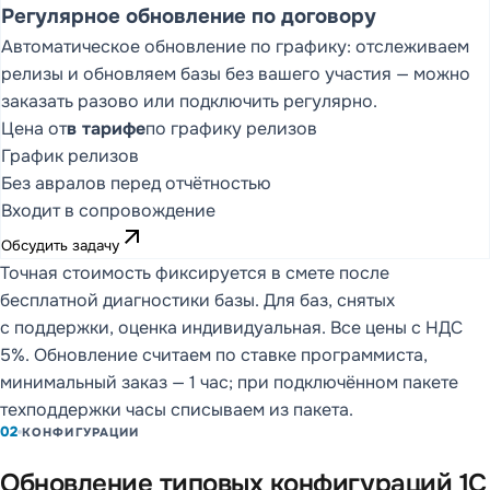
Регулярное обновление по договору
Автоматическое обновление по графику: отслеживаем
ОБЗОР ПРОДУКТА,
релизы и обновляем базы без вашего участия — можно
ФУНКЦИОНАЛЬНЫЕ
заказать разово или подключить регулярно.
СТРАНИЦЫ И
МЕТОДОЛОГИЯ
Цена от
в тарифе
по графику релизов
DDMRP
График релизов
DD FLOW
Без авралов перед отчётностью
Обзор DD FLOW
Входит в сопровождение
arrow_outward
Управление
Обсудить задачу
производством
Точная стоимость фиксируется в смете после
бесплатной диагностики базы. Для баз, снятых
Управление цепочкой
поставок
с поддержки, оценка индивидуальная. Все цены с НДС
5%. Обновление считаем по ставке программиста,
Методология
Статьи (9)
минимальный заказ — 1 час; при подключённом пакете
DDMRP
техподдержки часы списываем из пакета.
02
КОНФИГУРАЦИИ
Обновление типовых конфигураций 1С