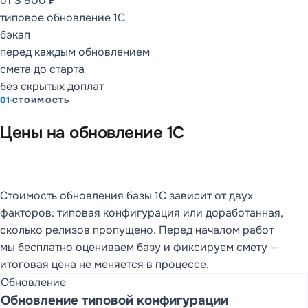
от 3 900 ₽
типовое обновление 1С
ОТКРЫТЬ РАЗДЕЛ
бэкап
перед каждым обновлением
смета до старта
СОПРОВОЖДЕНИЕ
И СЕРВИСЫ
без скрытых доплат
1С:ИТС
01
СТОИМОСТЬ
Каталог ИТС
Цены на обновление 1С
Кому нужен 1С:ИТС
Что включает ИТС
Стоимость обновления базы 1С зависит от двух
Информационная
факторов: типовая конфигурация или доработанная,
система
сколько релизов пропущено. Перед началом работ
Сервисы 1С:ИТС
мы бесплатно оцениваем базу и фиксируем смету —
итоговая цена не меняется в процессе.
FAQ
Обновление
Обновление типовой конфигурации