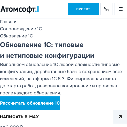
ПРОЕКТ
Главная
Продукты
Сопровождение 1С
1С и DD FLOW
Обновление 1С
Обновление 1С: типовые
Услуги
Внедрение 1С и
и нетиповые конфигурации
DD FLOW
Выполняем обновление 1С любой сложности: типовые
О компании
конфигурации, доработанные базы с сохранением всех
Партнеры, клиенты,
изменений, платформа 1С 8.3. Фиксированная смета
отзывы и контакты
до старта работ, резервное копирование и проверка
после каждого обновления.
Новости
Статьи
Рассчи­тать обно­вление 1С
РАЗДЕЛ САЙТА
Продукты
НАПИСАТЬ В MAX
1С и DD FLOW