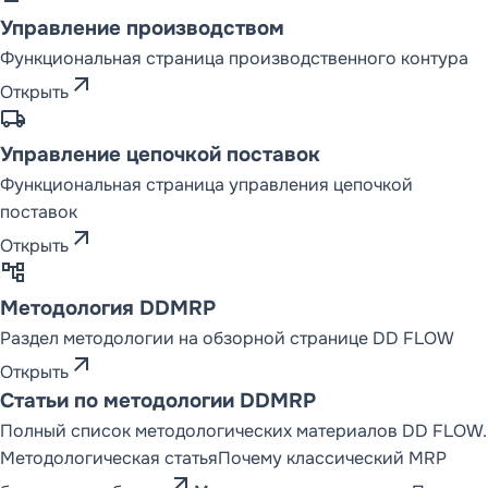
Управление производством
Функциональная страница производственного контура
arrow_outward
Открыть
local_shipping
Управление цепочкой поставок
Функциональная страница управления цепочкой
поставок
arrow_outward
Открыть
account_tree
Методология DDMRP
Раздел методологии на обзорной странице DD FLOW
arrow_outward
Открыть
Статьи по методологии DDMRP
Полный список методологических материалов DD FLOW.
Методологическая статья
Почему классический MRP
arrow_outward