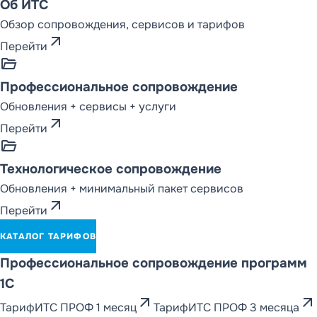
Об ИТС
Обзор сопровождения, сервисов и тарифов
ОТКРЫТЬ РАЗДЕЛ
arrow_outward
Перейти
folder_open
СОПРОВОЖДЕНИЕ
Профессиональное сопровождение
И СЕРВИСЫ
1С:ИТС
Обновления + сервисы + услуги
arrow_outward
Каталог ИТС
Перейти
folder_open
Кому нужен 1С:ИТС
Технологическое сопровождение
Что включает ИТС
Обновления + минимальный пакет сервисов
arrow_outward
Информационная
Перейти
система
КАТАЛОГ ТАРИФОВ
Сервисы 1С:ИТС
Профессиональное сопровождение программ
FAQ
1С
arrow_outward
arrow_outward
Тариф
ИТС ПРОФ 1 месяц
Тариф
ИТС ПРОФ 3 месяца