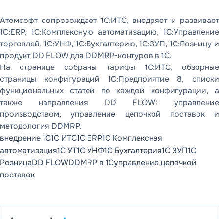
Атомсофт сопровождает 1С:ИТС, внедряет и развивает
1С:ERP, 1С:Комплексную автоматизацию, 1С:Управление
торговлей, 1С:УНФ, 1С:Бухгалтерию, 1С:ЗУП, 1С:Розницу и
продукт DD FLOW для DDMRP-контуров в 1С.
На странице собраны тарифы 1С:ИТС, обзорные
страницы конфигураций 1С:Предприятие 8, списки
функциональных статей по каждой конфигурации, а
также направления DD FLOW: управление
производством, управление цепочкой поставок и
методология DDMRP.
внедрение 1С
1С ИТС
1С ERP
1С Комплексная
автоматизация
1С УТ
1С УНФ
1С Бухгалтерия
1С ЗУП
1С
Розница
DD FLOW
DDMRP в 1С
управление цепочкой
поставок