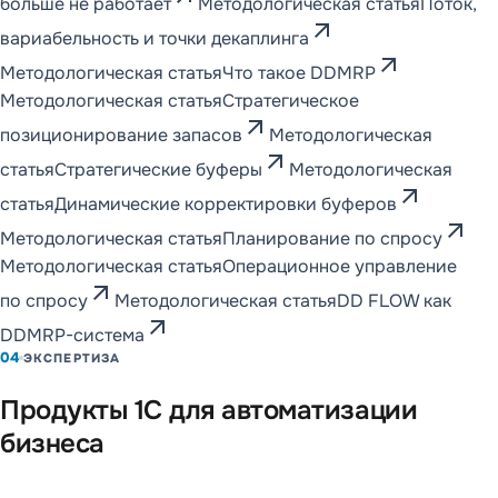
больше не работает
Методологическая статья
Поток,
arrow_outward
вариабельность и точки декаплинга
arrow_outward
Методологическая статья
Что такое DDMRP
Методологическая статья
Стратегическое
arrow_outward
позиционирование запасов
Методологическая
arrow_outward
статья
Стратегические буферы
Методологическая
arrow_outward
статья
Динамические корректировки буферов
arrow_outward
Методологическая статья
Планирование по спросу
Методологическая статья
Операционное управление
arrow_outward
по спросу
Методологическая статья
DD FLOW как
arrow_outward
DDMRP-система
04
ЭКСПЕРТИЗА
Продукты 1С для автоматизации
бизнеса