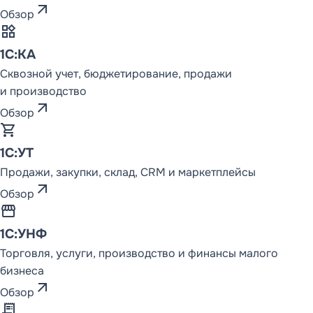
arrow_outward
Обзор
widgets
ОБЗОР ПРОДУКТА,
1С:КА
ФУНКЦИОНАЛЬНЫЕ
СТРАНИЦЫ И
Сквозной учет, бюджетирование, продажи
МЕТОДОЛОГИЯ
DDMRP
и производство
DD FLOW
arrow_outward
Обзор
Обзор DD FLOW
shopping_cart
1С:УТ
Управление
производством
Продажи, закупки, склад, CRM и маркетплейсы
arrow_outward
Обзор
Управление цепочкой
поставок
storefront
1С:УНФ
Методология
Статьи (9)
DDMRP
Торговля, услуги, производство и финансы малого
бизнеса
arrow_outward
Обзор
receipt_long