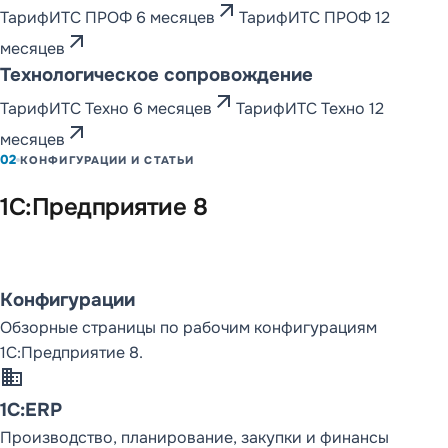
arrow_outward
Тариф
ИТС ПРОФ 6 месяцев
Тариф
ИТС ПРОФ 12
КОНФИГУРАЦИИ И
РАСКРЫВАЕМЫЕ
arrow_outward
месяцев
СПИСКИ
ФУНКЦИОНАЛЬНЫХ
Технологическое сопровождение
СТАТЕЙ
arrow_outward
1С:Предприятие
Тариф
ИТС Техно 6 месяцев
Тариф
ИТС Техно 12
8
arrow_outward
месяцев
Каталог конфигураций
02
КОНФИГУРАЦИИ И СТАТЬИ
1С:ERP
Статьи (16)
1С:Предприятие 8
1С:КА
Статьи (16)
1С:УТ
Статьи (13)
Конфигурации
1С:УНФ
Статьи (19)
Обзорные страницы по рабочим конфигурациям
1С:Предприятие 8.
1С:Бухгалтерия
Статьи (22)
domain
1С:ЗУП
Статьи (8)
1С:ERP
1С:Розница
Статьи (13)
Производство, планирование, закупки и финансы