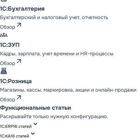
1С:Бухгалтерия
Бухгалтерский и налоговый учет, отчетность
arrow_outward
Обзор
groups
1С:ЗУП
Кадры, зарплата, учет времени и HR-процессы
arrow_outward
Обзор
point_of_sale
1С:Розница
Магазины, кассы, маркировка, акции и онлайн-продажи
arrow_outward
Обзор
Функциональные статьи
Раскрывайте только нужную конфигурацию.
expand_more
1С:ERP
16
статей
expand_more
1С:КА
16
статей