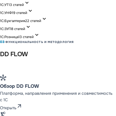
expand_more
1С:УТ
13
статей
expand_more
1С:УНФ
19
статей
expand_more
1С:Бухгалтерия
22
статей
expand_more
1С:ЗУП
8
статей
expand_more
1С:Розница
13
статей
03
ФУНКЦИОНАЛЬНОСТЬ И МЕТОДОЛОГИЯ
DD FLOW
hub
Обзор DD FLOW
Платформа, направления применения и совместимость
с 1С
arrow_outward
Открыть
precision_manufacturing