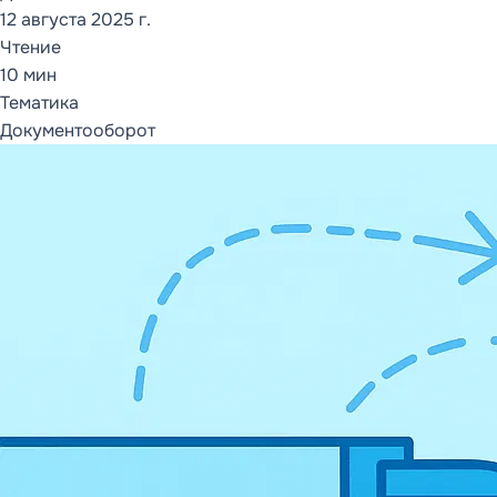
12 августа 2025 г.
Чтение
ОТКРЫТЬ РАЗДЕЛ
10 мин
Тематика
СОПРОВОЖДЕНИЕ
Документооборот
И СЕРВИСЫ
1С:ИТС
Каталог ИТС
Кому нужен 1С:ИТС
Что включает ИТС
Информационная
система
Сервисы 1С:ИТС
FAQ