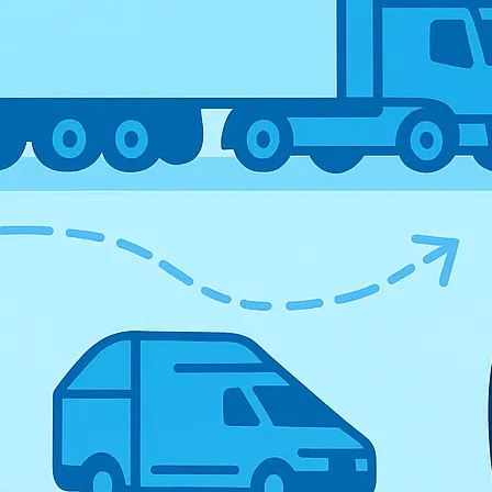
КОНФИГУРАЦИИ И
РАСКРЫВАЕМЫЕ
СПИСКИ
ФУНКЦИОНАЛЬНЫХ
СТАТЕЙ
1С:Предприятие
8
Каталог конфигураций
1С:ERP
Статьи (16)
1С:КА
Статьи (16)
1С:УТ
Статьи (13)
1С:УНФ
Статьи (19)
1С:Бухгалтерия
Статьи (22)
1С:ЗУП
Статьи (8)
1С:Розница
Статьи (13)