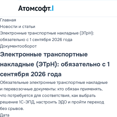
Главная
Продукты
Новости и статьи
1С и DD FLOW
Электронные транспортные накладные (ЭТрН):
обязательно с 1 сентября 2026 года
Услуги
Документооборот
Внедрение 1С и
DD FLOW
Электронные транспортные
накладные (ЭТрН): обязательно с 1
О компании
Партнеры, клиенты,
сентября 2026 года
отзывы и контакты
Обязательные электронные транспортные накладные
Новости
и перевозочные документы: кто обязан применять,
Статьи
что потребуется для соответствия, как выбрать
РАЗДЕЛ САЙТА
решение 1С-ЭПД, настроить ЭДО и пройти переход
Продукты
без срывов.
Дата
1С и DD FLOW