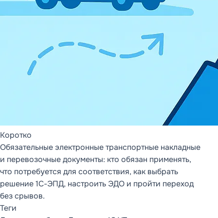
ОБЗОР ПРОДУКТА,
ФУНКЦИОНАЛЬНЫЕ
СТРАНИЦЫ И
МЕТОДОЛОГИЯ
DDMRP
DD FLOW
Обзор DD FLOW
Управление
производством
Коротко
Управление цепочкой
поставок
Обязательные электронные транспортные накладные
и перевозочные документы: кто обязан применять,
Методология
Статьи (9)
что потребуется для соответствия, как выбрать
DDMRP
решение 1С-ЭПД, настроить ЭДО и пройти переход
без срывов.
Теги