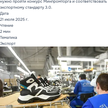
нужно пройти конкурс Минпромторга и соответствовать
экспортному стандарту 3.0.
ОТКРЫТЬ РАЗДЕЛ
Дата
21 июля 2025 г.
Чтение
СОПРОВОЖДЕНИЕ
И СЕРВИСЫ
2 мин
1С:ИТС
Тематика
Каталог ИТС
Экспорт
Кому нужен 1С:ИТС
Что включает ИТС
Информационная
система
Сервисы 1С:ИТС
FAQ