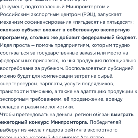
Документ, подготовленный Минпромторгом и
Российским экспортным центром (РЭЦ), запускает
ОБЗОР ПРОДУКТА,
механизм софинансирования «пятьдесят на пятьдесят»:
ФУНКЦИОНАЛЬНЫЕ
СТРАНИЦЫ И
сколько субъект вложит в собственную экспортную
МЕТОДОЛОГИЯ
программу, столько же добавит федеральный бюджет.
DDMRP
Идея проста — помочь предприятиям, которым трудно
DD FLOW
состязаться за государственные заказы или место на
Обзор DD FLOW
федеральных прилавках, но чья продукция потенциально
Управление
востребована за рубежом. Воспользоваться субсидией
производством
можно будет для компенсации затрат на сырьё,
энергоресурсы, зарплаты, услуги подрядчиков,
Управление цепочкой
поставок
транспорт и таможню, а также на адаптацию продукции к
экспортным требованиям, её продвижение, аренду
Методология
Статьи (9)
складов и развитие логистики.
DDMRP
Чтобы претендовать на деньги, регион обязан
выиграть
ежегодный конкурс Минпромторга.
Победителей
выберут из числа лидеров рейтинга экспортного
потенциала, который формирует Агентство