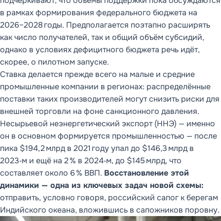
подчёркивают, что объёмы поддержки пока обсуждаются
в рамках формирования федерального бюджета на
2026–2028 годы. Предполагается поэтапно расширять
как число получателей, так и общий объём субсидий,
однако в условиях дефицитного бюджета речь идёт,
скорее, о пилотном запуске.
Ставка делается прежде всего на малые и средние
промышленные компании в регионах: распределённые
поставки таких производителей могут снизить риски для
внешней торговли на фоне санкционного давления.
Несырьевой неэнергетический экспорт (ННЭ) — именно
он в основном формируется промышленностью — после
пика $194,2 млрд в 2021 году упал до $146,3 млрд в
2023‑м и ещё на 2 % в 2024‑м, до $145 млрд, что
составляет около 6 % ВВП.
Восстановление этой
динамики — одна из ключевых задач новой схемы:
отправить, условно говоря, российский сапог к берегам
Индийского океана, вложившись в сапожников поровну.