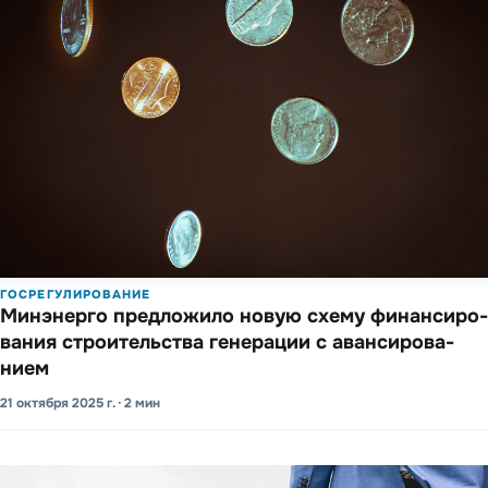
ГОСРЕГУЛИРОВАНИЕ
Минэ­нерго предло­жило новую схему фина­нсиро­
вания строи­тельства гене­рации с аванси­рова­
нием
21 октября 2025 г. · 2 мин