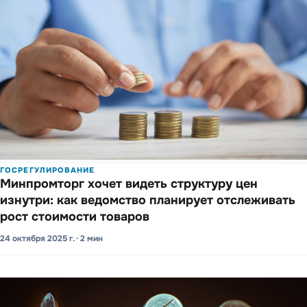
ГОСРЕГУЛИРОВАНИЕ
Минпро­мторг хочет видеть стру­ктуру цен
изнутри: как ведо­мство плани­рует отсле­живать
рост стои­мости товаров
24 октября 2025 г. · 2 мин