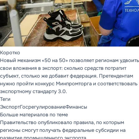
КОНФИГУРАЦИИ И
РАСКРЫВАЕМЫЕ
СПИСКИ
ФУНКЦИОНАЛЬНЫХ
СТАТЕЙ
1С:Предприятие
8
Каталог конфигураций
Коротко
Новый механизм «50 на 50» позволяет регионам удвоить
1С:ERP
Статьи (16)
свои вложения в экспорт: сколько средств потратит
1С:КА
Статьи (16)
субъект, столько же добавит федерация. Претендентам
нужно пройти конкурс Минпромторга и соответствовать
1С:УТ
Статьи (13)
экспортному стандарту 3.0.
1С:УНФ
Статьи (19)
Теги
Экспорт
Госрегулирование
Финансы
1С:Бухгалтерия
Статьи (22)
Больше материалов по теме
Правительство опубликовало правила, по которым
1С:ЗУП
Статьи (8)
регионы смогут получать федеральные субсидии на
1С:Розница
Статьи (13)
развитие промышленного экспорта.