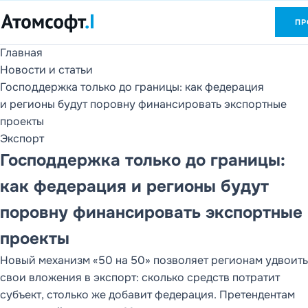
ПР
Главная
Продукты
Новости и статьи
1С и DD FLOW
Господдержка только до границы: как федерация
и регионы будут поровну финансировать экспортные
Услуги
проекты
Внедрение 1С и
Экспорт
DD FLOW
Господдержка только до границы:
О компании
как федерация и регионы будут
Партнеры, клиенты,
отзывы и контакты
поровну финансировать экспортные
Новости
проекты
Статьи
Новый механизм «50 на 50» позволяет регионам удвоить
РАЗДЕЛ САЙТА
свои вложения в экспорт: сколько средств потратит
Продукты
субъект, столько же добавит федерация. Претендентам
1С и DD FLOW