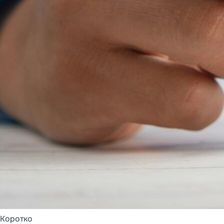
ОБЗОР ПРОДУКТА,
ФУНКЦИОНАЛЬНЫЕ
СТРАНИЦЫ И
МЕТОДОЛОГИЯ
DDMRP
DD FLOW
Обзор DD FLOW
Управление
производством
Управление цепочкой
поставок
Методология
Статьи (9)
DDMRP
Коротко