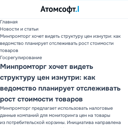
Главная
Продукты
Новости и статьи
1С и DD FLOW
Минпромторг хочет видеть структуру цен изнутри: как
ведомство планирует отслеживать рост стоимости
Услуги
товаров
Внедрение 1С и
Госрегулирование
DD FLOW
Минпромторг хочет видеть
О компании
структуру цен изнутри: как
Партнеры, клиенты,
отзывы и контакты
ведомство планирует отслеживать
Новости
рост стоимости товаров
Статьи
Минпромторг предлагает использовать налоговые
РАЗДЕЛ САЙТА
данные компаний для мониторинга цен на товары
Продукты
из потребительской корзины. Инициатива направлена
1С и DD FLOW