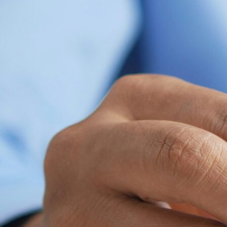
КОНФИГУРАЦИИ И
РАСКРЫВАЕМЫЕ
СПИСКИ
ФУНКЦИОНАЛЬНЫХ
СТАТЕЙ
1С:Предприятие
8
Каталог конфигураций
1С:ERP
Статьи (16)
1С:КА
Статьи (16)
1С:УТ
Статьи (13)
1С:УНФ
Статьи (19)
1С:Бухгалтерия
Статьи (22)
1С:ЗУП
Статьи (8)
1С:Розница
Статьи (13)