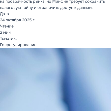
на прозрачность рынка, но Минфин требует сохранить
налоговую тайну и ограничить доступ к данным.
ОТКРЫТЬ РАЗДЕЛ
Дата
24 октября 2025 г.
Чтение
СОПРОВОЖДЕНИЕ
И СЕРВИСЫ
2 мин
1С:ИТС
Тематика
Каталог ИТС
Госрегулирование
Кому нужен 1С:ИТС
Что включает ИТС
Информационная
система
Сервисы 1С:ИТС
FAQ