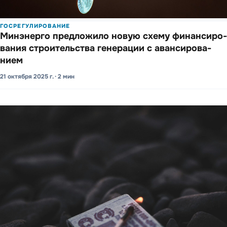
ГОСРЕГУЛИРОВАНИЕ
Минэ­нерго предло­жило новую схему фина­нсиро­
вания строи­тельства гене­рации с аванси­рова­
нием
21 октября 2025 г. · 2 мин