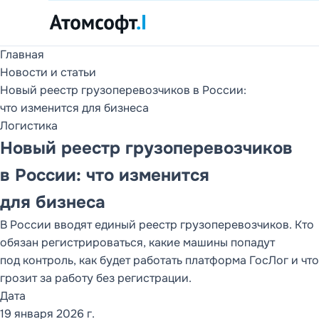
Главная
Продукты
Новости и статьи
1С и DD FLOW
Новый реестр грузоперевозчиков в России:
что изменится для бизнеса
Услуги
Логистика
Внедрение 1С и
DD FLOW
Новый реестр грузоперевозчиков
в России: что изменится
О компании
Партнеры, клиенты,
для бизнеса
отзывы и контакты
В России вводят единый реестр грузоперевозчиков. Кто
Новости
обязан регистрироваться, какие машины попадут
Статьи
под контроль, как будет работать платформа ГосЛог и что
РАЗДЕЛ САЙТА
грозит за работу без регистрации.
Продукты
Дата
19 января 2026 г.
1С и DD FLOW