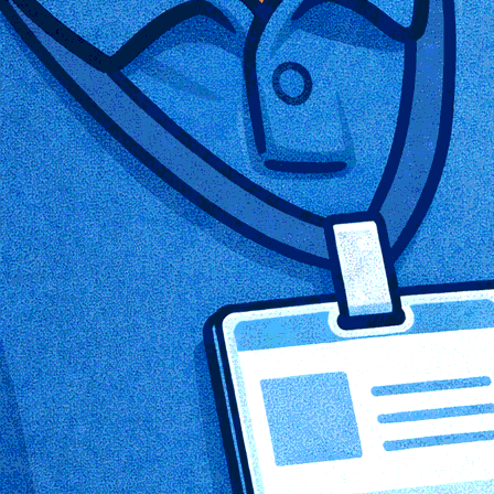
КОНФИГУРАЦИИ И
РАСКРЫВАЕМЫЕ
СПИСКИ
ФУНКЦИОНАЛЬНЫХ
СТАТЕЙ
1С:Предприятие
8
Каталог конфигураций
1С:ERP
Статьи (16)
1С:КА
Статьи (16)
1С:УТ
Статьи (13)
1С:УНФ
Статьи (19)
1С:Бухгалтерия
Статьи (22)
1С:ЗУП
Статьи (8)
1С:Розница
Статьи (13)