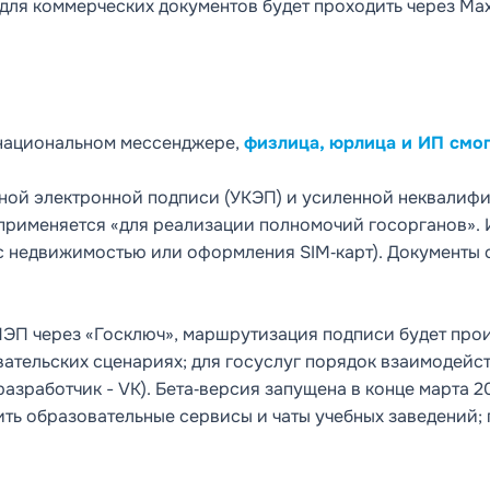
 для коммерческих документов будет проходить через Ma
национальном мессенджере,
физлица, юрлица и ИП смо
ной электронной подписи (УКЭП) и усиленной неквалифи
применяется «для реализации полномочий госорганов». И
 недвижимостью или оформления SIM‑карт). Документы с 
НЭП через «Госключ», маршрутизация подписи будет про
ательских сценариях; для госуслуг порядок взаимодейст
зработчик - VK). Бета‑версия запущена в конце марта 20
ь образовательные сервисы и чаты учебных заведений; п