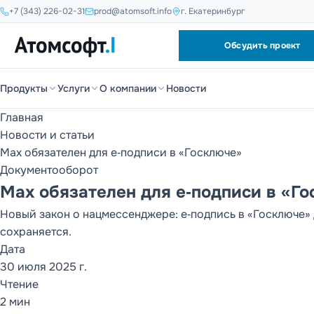
+7 (343) 226-02-31
prod@atomsoft.info
г. Екатеринбург
Обсудить проект
Продукты
Услуги
О компании
Новости
Главная
Новости и статьи
Max обязателен для e‑подписи в «Госключе»
Документооборот
Max обязателен для e‑подписи в «Г
Новый закон о нацмессенджере: e‑подпись в «Госключе»
сохраняется.
Дата
30 июля 2025 г.
Чтение
2 мин