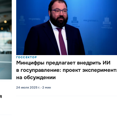
ГОССЕКТОР
Минцифры предла­гает внедрить ИИ
в госу­правле­ние: проект экспе­риме­нт
на обсу­ждении
24 июля 2025 г. · 2 мин
я