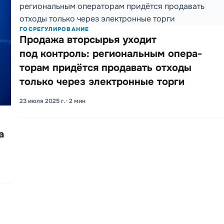
ГОСРЕГУЛИРОВАНИЕ
Продажа вторсы­рья уходит
под контроль: регио­нальным опера­
торам придётся прода­вать отходы
только через электро­нные торги
23 июля 2025 г. · 2 мин
а