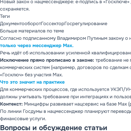
Новый закон о нацмессенджере: e‑подпись в «Госключе»
сохраняется.
Теги
Документооборот
Госсектор
Госрегулирование
Больше материалов по теме
Согласно подписанному Владимиром Путиным закону о 
только через мессенджер Max.
Речь идёт об использовании усиленной квалифицирован
Исключение прямо прописано в законе:
требование не 
коммерческих систем (например, договоров по сделкам с
«Госключ» без участия Max.
Что это значит на практике
Для коммерческих процессов, где используется УКЭП/У
должны учитывать требование при интеграциях и пользов
Контекст:
Минцифры развивает нацсервис на базе Max (ра
По линии Госдумы в нацмессенджер планируют переводит
финансовые услуги.
Вопросы и обсуждение статьи